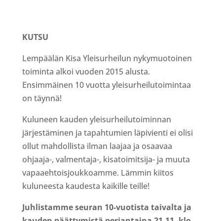
KUTSU
Lempäälän Kisa Yleisurheilun nykymuotoinen
toiminta alkoi vuoden 2015 alusta.
Ensimmäinen 10 vuotta yleisurheilutoimintaa
on täynnä!
Kuluneen kauden yleisurheilutoiminnan
järjestäminen ja tapahtumien läpivienti ei olisi
ollut mahdollista ilman laajaa ja osaavaa
ohjaaja-, valmentaja-, kisatoimitsija- ja muuta
vapaaehtoisjoukkoamme. Lämmin kiitos
kuluneesta kaudesta kaikille teille!
Juhlistamme seuran 10-vuotista taivalta ja
kauden päättymistä perjantaina 21.11. klo